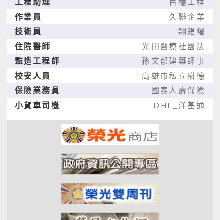
工程助理
百穩工程
作業員
久聯企業
技術員
翔錩曜
住院醫師
光田醫療社團法
監造工程師
孫文郁建築師事
校安人員
高雄市私立樹德
保險業務員
國泰人壽保險
小貨車司機
DHL_洋基通