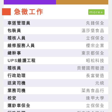
急徵工作
more+
車道管理員
先鋒保全
包裝員
溫莎堡食品
稽核人員
立保保全
維修服務人員
櫻宗企業
總幹事
東京都保全
UPS維護工程
昭松科技
稽核員
貝爾國際驗證
行政助理
長富營造
送貨司機
元統
業務司機
菜鳥食品行
校安
逢甲大學
運鈔車保全
立保保全