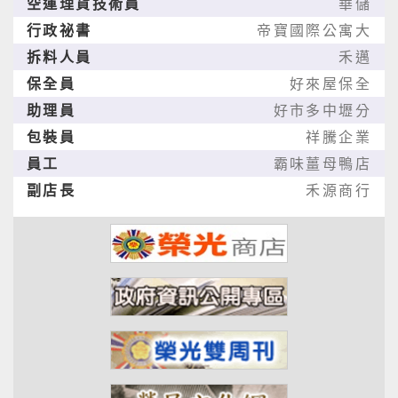
空運理貨技術員
華儲
行政祕書
帝寶國際公寓大
拆料人員
禾邁
保全員
好來屋保全
助理員
好市多中壢分
包裝員
祥騰企業
員工
霸味薑母鴨店
副店長
禾源商行