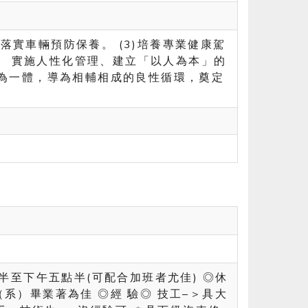
，落實車輛預防保養。 (3)培養專業健康駕
。 實施人性化管理、建立「以人為本」的
為一體，導為相輔相成的良性循環，奠定
點半至下午五點半(可配合加班者尤佳) ◎休
（系）畢業著為佳 ◎經 驗◎ 技工–＞具大