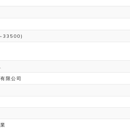
~33500)
1
份有限公司
區
運業