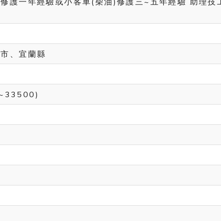
修護一年經驗或小客車(柴油)修護三~五年經驗 助理技
＊
北市、宜蘭縣
~33500)