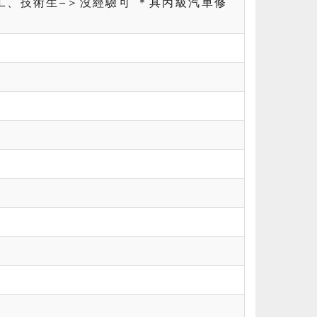
工、技術生–＞沒經驗可 ＊具丙級汽車修