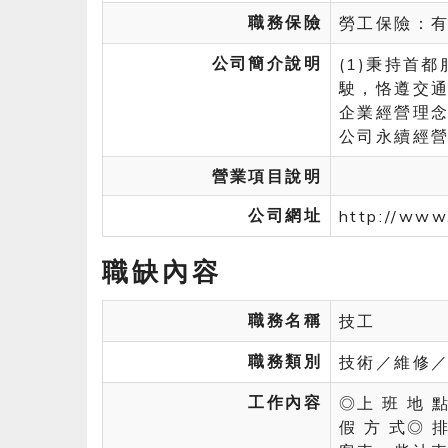
職務保險
勞工保險：
公司簡介說明
(1)秉持首
駛，恪遵交通
企業經營理
公司永續經
營業項目說明
公司網址
http://www
職缺內容
職務名稱
技工
職務類別
技術／維修
工作內容
◎上 班 地
假 方 式◎