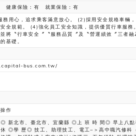
有 健康保險：有 就業保險：有
都服務用心，追求乘客滿意放心。 (2)採用安全規格車輛
安全規範。 (4)強化員工安全知識，提供優質行車服務
念並將〝行車安全〞〝服務品質〞及〝營運績效〞三者融
營的基礎。
.capital-bus.com.tw/
／操作
 點◎ 新北市、臺北市、宜蘭縣 ◎上 班 時 間◎ 早上八
 排休 ◎學 歷◎ 技工、助理技工、電工–＞高中職汽修科