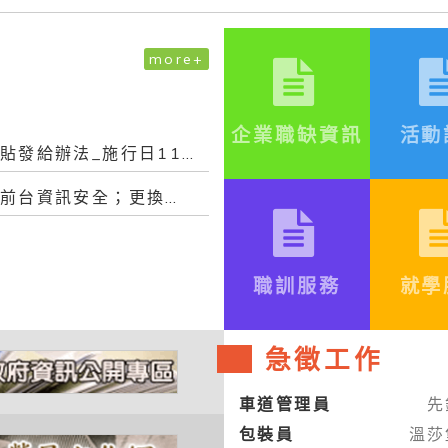
more+
企業職缺資訊
活動
促進退除役官兵穩定就業津貼發給辦法_施行日113年6月30日
為加強本會「就業服務網」前台資訊安全；更換密碼時，不得與前3次使用過之密碼相同。爰，...
職訓服務
就學
急徵工作
車道管理員
先
包裝員
溫莎