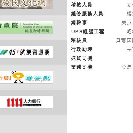
稽核人員
立
維修服務人員
櫻
總幹事
東京
UPS維護工程
昭
稽核員
貝爾國
行政助理
長
送貨司機
業務司機
菜鳥