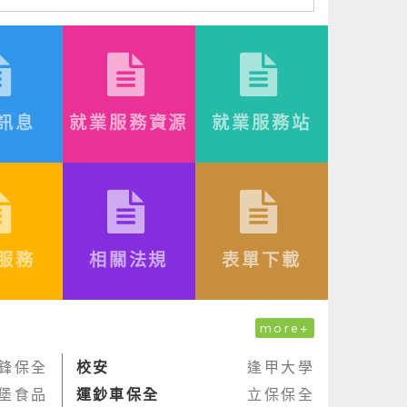
訊息
就業服務資源
就業服務站
服務
相關法規
表單下載
more+
鋒保全
校安
逢甲大學
堡食品
運鈔車保全
立保保全