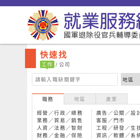
快速找
工作
公司
職務
地區
產業
經營／行政／總務
廣告／公關／設
業務／貿易／銷售
客服／門市
人資／法務／智財
工程／研發／生
財務／金融／保險
資訊／軟體／系