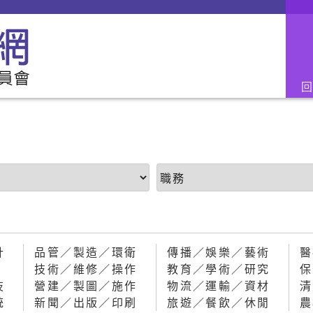
計
品管／製造／環衛
傳播／娛樂／藝術
醫
技術／維修／操作
教育／學術／研究
保
技
營建／製圖／施作
物流／運輸／資材
清
統
新聞／出版／印刷
旅遊／餐飲／休閒
農