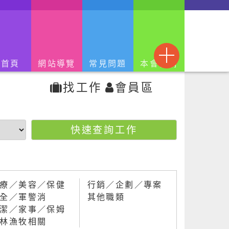
回首頁
網站導覽
常見問題
本會官網
找工作
會員區
療／美容／保健
行銷／企劃／專案
全／軍警消
其他職類
潔／家事／保姆
林漁牧相關