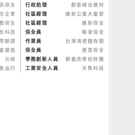
保保全
行政助理
群泰總合建材
宗企業
社區經理
維新公寓大廈管
都保全
社區經理
維新保全
松科技
保全員
聯安保全
際驗證
作業員
台灣鴻德麵食開
富營造
保全員
惠眾保全
元統
學務創新人員
鄭義燕學校財團
食品行
工業安全人員
天雋科技