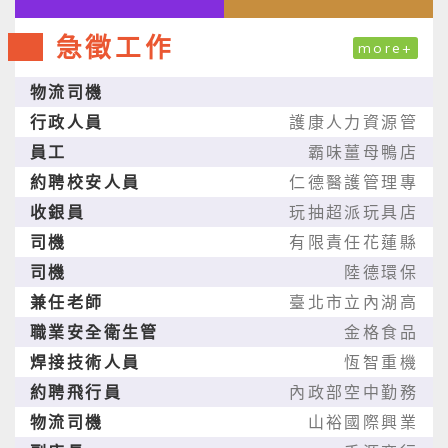
急徵工作
more+
物流司機
行政人員
護康人力資源管
員工
霸味薑母鴨店
約聘校安人員
仁德醫護管理專
收銀員
玩抽超派玩具店
司機
有限責任花蓮縣
司機
陸德環保
兼任老師
臺北市立內湖高
職業安全衛生管
金格食品
焊接技術人員
恆智重機
約聘飛行員
內政部空中勤務
物流司機
山裕國際興業