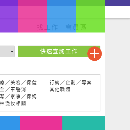
回首頁
網站導覽
常見問題
本會官網
找工作
會員區
療／美容／保健
行銷／企劃／專案
全／軍警消
其他職類
潔／家事／保姆
林漁牧相關