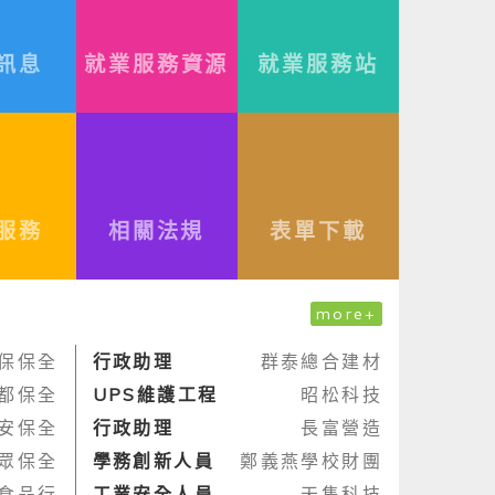
訊息
就業服務資源
就業服務站
服務
相關法規
表單下載
more+
保保全
行政助理
群泰總合建材
都保全
UPS維護工程
昭松科技