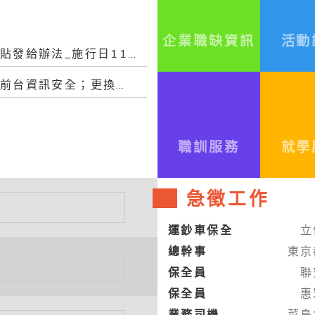
more+
企業職缺資訊
活動
促進退除役官兵穩定就業津貼發給辦法_施行日113年6月30日
為加強本會「就業服務網」前台資訊安全；更換密碼時，不得與前3次使用過之密碼相同。爰，...
職訓服務
就學
急徵工作
運鈔車保全
立
總幹事
東京