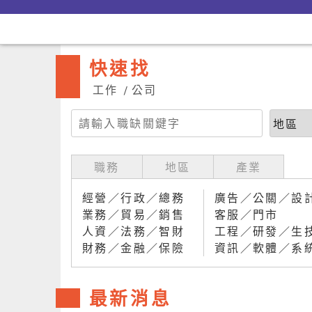
快速找
工作
公司
職務
地區
產業
經營／行政／總務
廣告／公關／設
業務／貿易／銷售
客服／門市
人資／法務／智財
工程／研發／生
財務／金融／保險
資訊／軟體／系