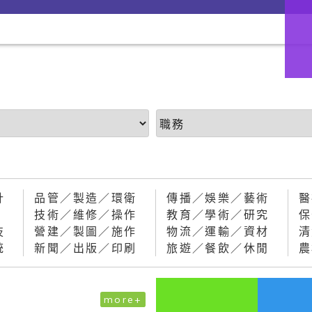
計
品管／製造／環衛
傳播／娛樂／藝術
醫
技術／維修／操作
教育／學術／研究
保
技
營建／製圖／施作
物流／運輸／資材
清
統
新聞／出版／印刷
旅遊／餐飲／休閒
農