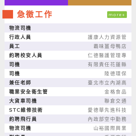
急徵工作
more+
物流司機
行政人員
護康人力資源管
員工
霸味薑母鴨店
約聘校安人員
仁德醫護管理專
司機
有限責任花蓮縣
司機
陸德環保
兼任老師
臺北市立內湖高
職業安全衛生管
金格食品
大貨車司機
聯倉交通
STC維修技術
愛德華先進科技
約聘飛行員
內政部空中勤務
物流司機
山裕國際興業