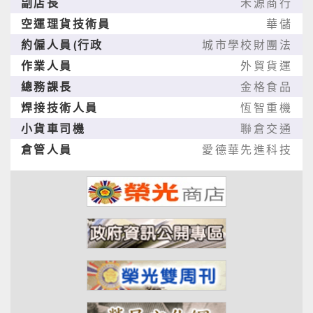
副店長
禾源商行
空運理貨技術員
華儲
約僱人員(行政
城市學校財團法
作業人員
外貿貨運
總務課長
金格食品
焊接技術人員
恆智重機
小貨車司機
聯倉交通
倉管人員
愛德華先進科技