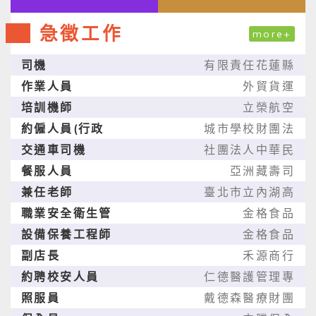
急徵工作
more+
司機
有限責任花蓮縣
作業人員
外貿貨運
培訓機師
立榮航空
約僱人員(行政
城市學校財團法
交通車司機
社團法人中華民
餐服人員
亞洲藏壽司
兼任老師
臺北市立內湖高
職業安全衛生管
金格食品
設備保養工程師
金格食品
副店長
禾源商行
約聘校安人員
仁德醫護管理專
照服員
戴德森醫療財團